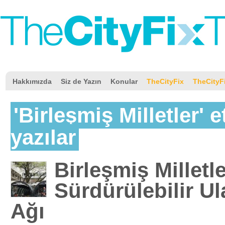
Hakkımızda
Siz de Yazın
Konular
TheCityFix
TheCityF
'Birleşmiş Milletler' et
yazılar
Birleşmiş Milletl
Sürdürülebilir U
Ağı