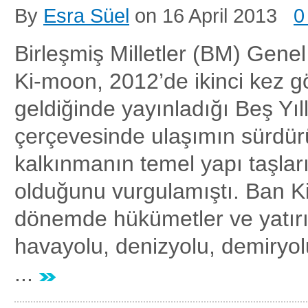
By
Esra Süel
on
16 April 2013
0
Birleşmiş Milletler (BM) Gene
Ki-moon, 2012’de ikinci kez g
geldiğinde yayınladığı Beş Yıl
çerçevesinde ulaşımın sürdürü
kalkınmanın temel yapı taşları
olduğunu vurgulamıştı. Ban K
dönemde hükümetler ve yatırım
havayolu, denizyolu, demiryol
...