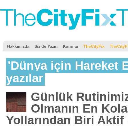
Hakkımızda
Siz de Yazın
Konular
TheCityFix
TheCityF
'Dünya için Hareket Et
yazılar
Günlük Rutinimiz
Olmanın En Kola
Yollarından Biri Aktif