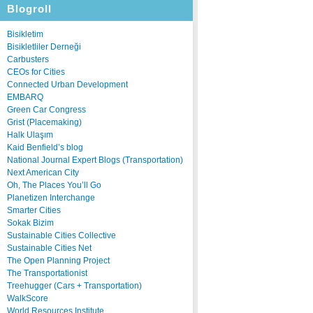
Blogroll
Bisikletim
Bisikletliler Derneği
Carbusters
CEOs for Cities
Connected Urban Development
EMBARQ
Green Car Congress
Grist (Placemaking)
Halk Ulaşım
Kaid Benfield’s blog
National Journal Expert Blogs (Transportation)
Next American City
Oh, The Places You’ll Go
Planetizen Interchange
Smarter Cities
Sokak Bizim
Sustainable Cities Collective
Sustainable Cities Net
The Open Planning Project
The Transportationist
Treehugger (Cars + Transportation)
WalkScore
World Resources Institute