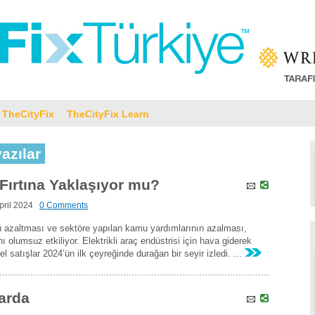
TheCityFix
TheCityFix Learn
yazılar
: Fırtına Yaklaşıyor mu?
pril 2024
0 Comments
 azaltması ve sektöre yapılan kamu yardımlarının azalması,
ı olumsuz etkiliyor. Elektrikli araç endüstrisi için hava giderek
l satışlar 2024’ün ilk çeyreğinde durağan bir seyir izledi. ...
larda