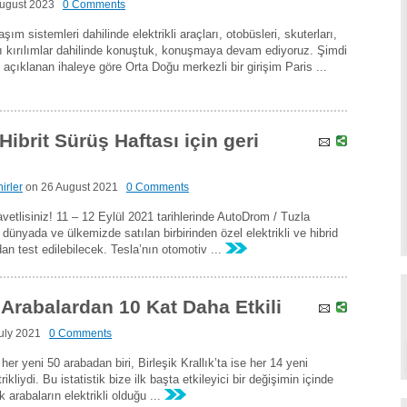
ugust 2023
0 Comments
şım sistemleri dahilinde elektrikli araçları, otobüsleri, skuterları,
klı kırılımlar dahilinde konuştuk, konuşmaya devam ediyoruz. Şimdi
y açıklanan ihaleye göre Orta Doğu merkezli bir girişim Paris ...
 Hibrit Sürüş Haftası için geri
irler
on
26 August 2021
0 Comments
davetlisiniz! 11 – 12 Eylül 2021 tarihlerinde AutoDrom / Tuzla
dünyada ve ülkemizde satılan birbirinden özel elektrikli ve hibrid
ndan test edilebilecek. Tesla’nın otomotiv ...
li Arabalardan 10 Kat Daha Etkili
uly 2021
0 Comments
her yeni 50 arabadan biri, Birleşik Krallık’ta ise her 14 yeni
kliydi. Bu istatistik bize ilk başta etkileyici bir değişimin içinde
arabaların elektrikli olduğu ...