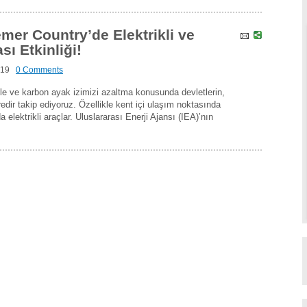
mer Country’de Elektrikli ve
sı Etkinliği!
019
0 Comments
ele ve karbon ayak izimizi azaltma konusunda devletlerin,
üredir takip ediyoruz. Özellikle kent içi ulaşım noktasında
elektrikli araçlar. Uluslararası Enerji Ajansı (IEA)’nın