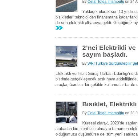
By
Celal Tolga İmamoğlu
on
24 A
Yaklaşık olarak son 10 yıldır ula
bisikletleri teknolojiden finansmana kadar far
de sıra elektrikli altyapıya geldi. Geçtiğimiz a
2’nci Elektrikli ve
sayım başladı.
By
WRI Türkiye Sürdürülebilir Şeh
Elektrikli ve Hibrit Sürüş Haftası Etkinliği’ne 
pistinde gerçekleşecek açık hava etkinliğinde, 
araçlar, ücretsiz bir şekilde kullanıcılar tarafı
Bisiklet, Elektrik
By
Celal Tolga İmamoğlu
on
28 J
Küresel olarak, 2020’de satılan 
arabadan biri hibrit bile olmayıp tamamen elektri
olduğumuzu düşündürse de, tüm yeni satılacak 