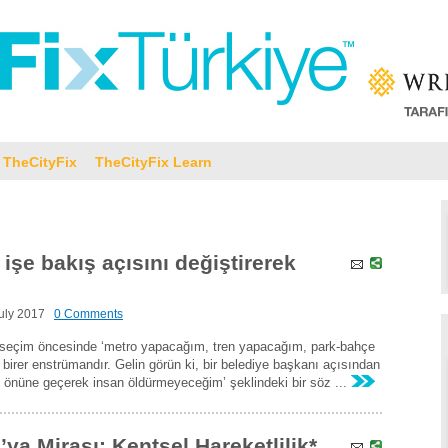
TheCityFix
TheCityFix Learn
işe bakış açısını değiştirerek
uly 2017
0 Comments
, seçim öncesinde ‘metro yapacağım, tren yapacağım, park-bahçe
birer enstrümandır. Gelin görün ki, bir belediye başkanı açısından
ın önüne geçerek insan öldürmeyeceğim’ şeklindeki bir söz ...
’ya Mirası: Kentsel Hareketlilik*