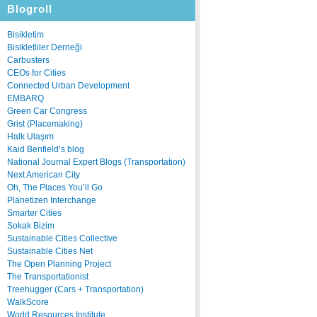
Blogroll
Bisikletim
Bisikletliler Derneği
Carbusters
CEOs for Cities
Connected Urban Development
EMBARQ
Green Car Congress
Grist (Placemaking)
Halk Ulaşım
Kaid Benfield’s blog
National Journal Expert Blogs (Transportation)
Next American City
Oh, The Places You’ll Go
Planetizen Interchange
Smarter Cities
Sokak Bizim
Sustainable Cities Collective
Sustainable Cities Net
The Open Planning Project
The Transportationist
Treehugger (Cars + Transportation)
WalkScore
World Resources Institute