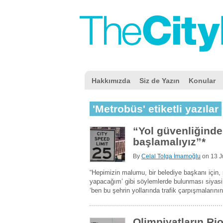
Hakkımızda
Siz de Yazın
Konular
'Metrobüs' etiketli yazılar
“Yol güvenliğinde 
başlamalıyız”*
By
Celal Tolga İmamoğlu
on
13 J
“Hepimizin malumu, bir belediye başkanı için
yapacağım’ gibi söylemlerde bulunması siyasi 
‘ben bu şehrin yollarında trafik çarpışmaların
Olimpiyatların Rio