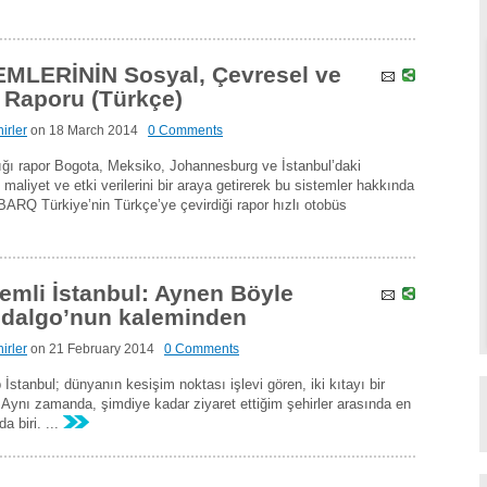
LERİNİN Sosyal, Çevresel ve
 Raporu (Türkçe)
irler
on
18 March 2014
0 Comments
ğı rapor Bogota, Meksiko, Johannesburg ve İstanbul’daki
aliyet ve etki verilerini bir araya getirerek bu sistemler hakkında
ARQ Türkiye’nin Türkçe’ye çevirdiği rapor hızlı otobüs
emli İstanbul: Aynen Böyle
idalgo’nun kaleminden
irler
on
21 February 2014
0 Comments
 İstanbul; dünyanın kesişim noktası işlevi gören, iki kıtayı bir
t. Aynı zamanda, şimdiye kadar ziyaret ettiğim şehirler arasında en
a biri. ...