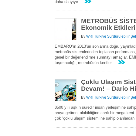
daha da iyiye ...
METROBÜS SİSTEM
Ekonomik Etkileri
By
WRI Türkiye Sürdürülebilir Şeh
EMBARQ’ın 2013’ün sonlarına doğru yayınladı
metrobüs sistemlerinden toplanan performans, m
genel bir değerlendirme sunmayı amaçlar. EMB
taşımacılığı, metrobüsün kentler ...
Çoklu Ulaşım Sist
Devam! – Dario H
By
WRI Türkiye Sürdürülebilir Şeh
8500 yılı aşkın süredir insan yerleşimine sahip
araya getiren, alabildiğine canlı bir mega ken
çok ‘çoklu ulaşım sistemi’ne sahip olanlardan d