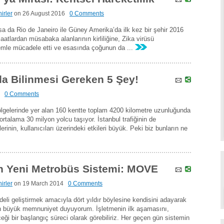
irler
on
26 August 2016
0 Comments
a da Rio de Janeiro ile Güney Amerika’da ilk kez bir şehir 2016
şaatlardan müsabaka alanlarının kirliliğine, Zika virüsü
lemle mücadele etti ve esasında çoğunun da ...
a Bilinmesi Gereken 5 Şey!
0 Comments
lgelerinde yer alan 160 kentte toplam 4200 kilometre uzunluğunda
rtalama 30 milyon yolcu taşıyor. İstanbul trafiğinin de
inin, kullanıcıları üzerindeki etkileri büyük. Peki biz bunların ne
in Yeni Metrobüs Sistemi: MOVE
irler
on
19 March 2014
0 Comments
deli geliştirmek amacıyla dört yıldır böylesine kendisini adayarak
en büyük memnuniyet duyuyorum. İşletmenin ilk aşamasını,
ceği bir başlangıç süreci olarak görebiliriz. Her geçen gün sistemin