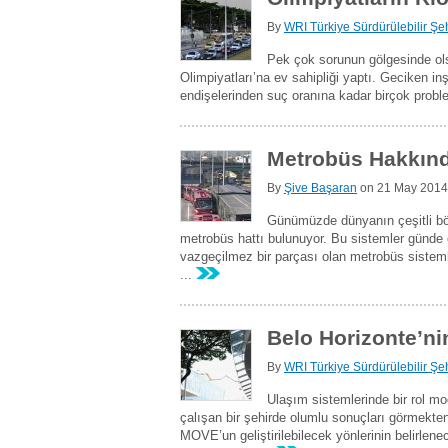
By
WRI Türkiye Sürdürülebilir Şeh
Pek çok sorunun gölgesinde ols
Olimpiyatları’na ev sahipliği yaptı. Geciken in
endişelerinden suç oranına kadar birçok prob
Metrobüs Hakkınd
By
Şive Başaran
on
21 May 2014
Günümüzde dünyanın çeşitli bö
metrobüs hattı bulunuyor. Bu sistemler günde o
vazgeçilmez bir parçası olan metrobüs sistemler
...
Belo Horizonte’n
By
WRI Türkiye Sürdürülebilir Şeh
Ulaşım sistemlerinde bir rol mo
çalışan bir şehirde olumlu sonuçları görmekt
MOVE’un geliştirilebilecek yönlerinin belirlene