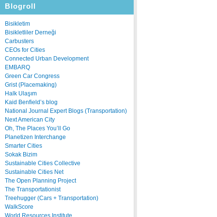
Blogroll
Bisikletim
Bisikletliler Derneği
Carbusters
CEOs for Cities
Connected Urban Development
EMBARQ
Green Car Congress
Grist (Placemaking)
Halk Ulaşım
Kaid Benfield’s blog
National Journal Expert Blogs (Transportation)
Next American City
Oh, The Places You’ll Go
Planetizen Interchange
Smarter Cities
Sokak Bizim
Sustainable Cities Collective
Sustainable Cities Net
The Open Planning Project
The Transportationist
Treehugger (Cars + Transportation)
WalkScore
World Resources Institute