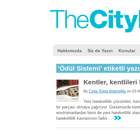
Hakkımızda
Siz de Yazın
Konular
'Ödül Sistemi' etiketli yazı
Kentler, kentliler
By
Celal Tolga İmamoğlu
on
03 
Yeni hareketlilik çözümleri, ken
bir parçası olmaya çağırıyor. Günümüzde kentl
enstrümanlardan birini de yeni hareketlilik olar
hareketlilik kavramının farklı ...