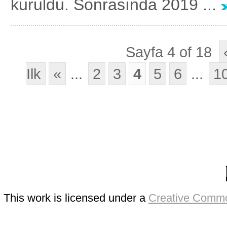
kuruldu. Sonrasında 2019 ...
Sayfa 4 of 18
Ilk
«
...
2
3
4
5
6
...
1
This work is licensed under a
Creative Commo