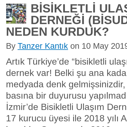
BİSİKLETLİ ULA
DERNEĞİ (BİSUD
NEDEN KURDUK?
By
Tanzer Kantık
on
10 May 201
Artık Türkiye’de “bisikletli ula
dernek var! Belki şu ana kad
medyada denk gelmişsinizdir
basına bir duyurusu yapılmad
İzmir’de Bisikletli Ulaşım De
17 kurucu üyesi ile 2018 yılı 