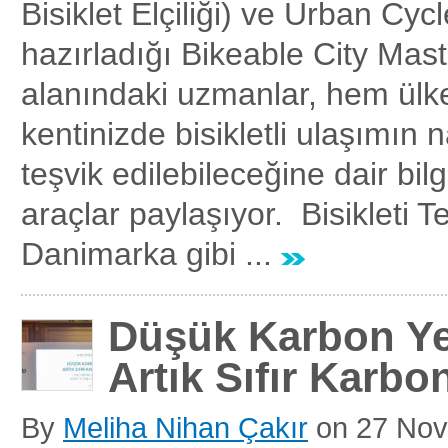
Bisiklet Elçiliği) ve Urban Cyc
hazırladığı Bikeable City Mast
alanındaki uzmanlar, hem ül
kentinizde bisikletli ulaşımın nas
teşvik edilebileceğine dair bil
araçlar paylaşıyor. Bisikleti 
Danimarka gibi ...
Düşük Karbon Y
Artık Sıfır Karb
By
Meliha Nihan Çakır
on
27 No