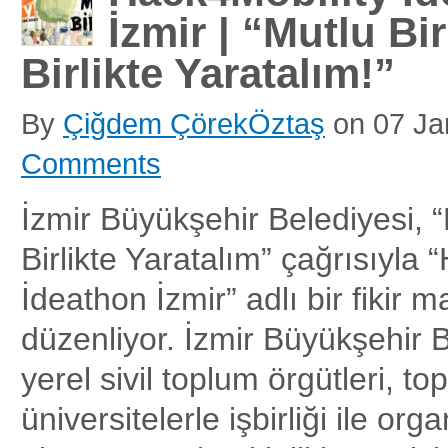
İzmir | “Mutlu Bi
Birlikte Yaratalım!”
By
Çiğdem ÇörekÖztaş
on
07 Ja
Comments
İzmir Büyükşehir Belediyesi, “
Birlikte Yaratalım” çağrısıyla 
İdeathon İzmir” adlı bir fikir 
düzenliyor. İzmir Büyükşehir B
yerel sivil toplum örgütleri, to
üniversitelerle işbirliği ile orga