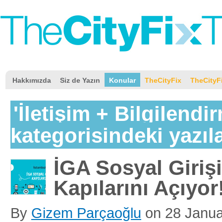
Hakkımızda
Siz de Yazın
Konular
TheCityFix
TheCityF
'İletişim + Bilgilendi
kategorisindeki yazıl
İGA Sosyal Giriş
Kapılarını Açıyor
By
Gizem Parçaoğlu
on
28 Janu