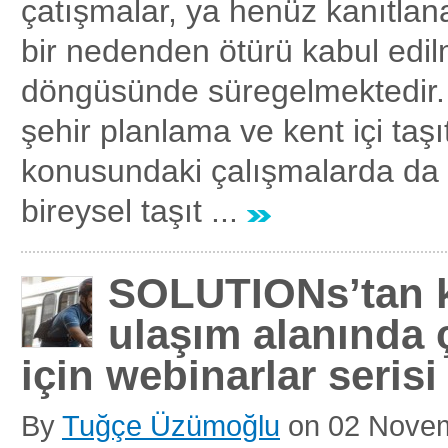
çatışmalar, ya henüz kanıtla
bir nedenden ötürü kabul edi
döngüsünde süregelmektedir.
şehir planlama ve kent içi taşı
konusundaki çalışmalarda da 
bireysel taşıt ...
SOLUTIONs’tan k
ulaşım alanında 
için webinarlar serisi
By
Tuğçe Üzümoğlu
on
02 Nove