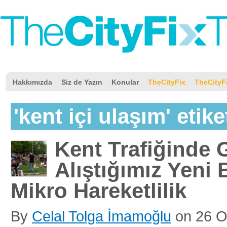
Hakkımızda
Siz de Yazın
Konular
TheCityFix
TheCityF
'kent içi ulaşım' etike
Kent Trafiğinde
Alıştığımız Yeni
Mikro Hareketlilik
By
Celal Tolga İmamoğlu
on
26 O