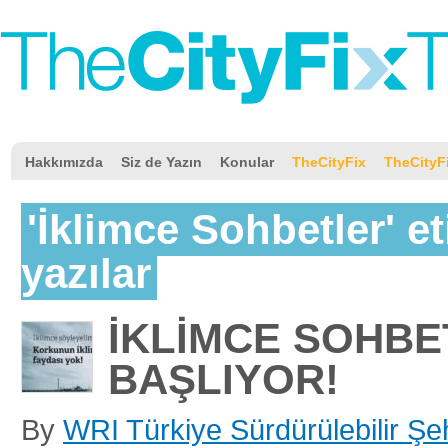
Hakkımızda
Siz de Yazın
Konular
TheCityFix
TheCityF
'İklimce Sohbetler' et
yazılar
İKLİMCE SOHBE
BAŞLIYOR!
By
WRI Türkiye Sürdürülebilir Şeh