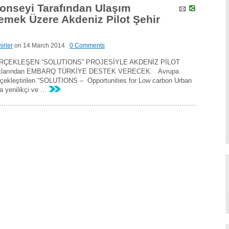
Konseyi Tarafından Ulaşım
lemek Üzere Akdeniz Pilot Şehir
irler
on
14 March 2014
0 Comments
ÇEKLEŞEN “SOLUTIONS” PROJESİYLE AKDENİZ PİLOT
taklarından EMBARQ TÜRKİYE DESTEK VERECEK. Avrupa
çekleştirilen “SOLUTIONS – Opportunities for Low carbon Urban
a yenilikçi ve ...