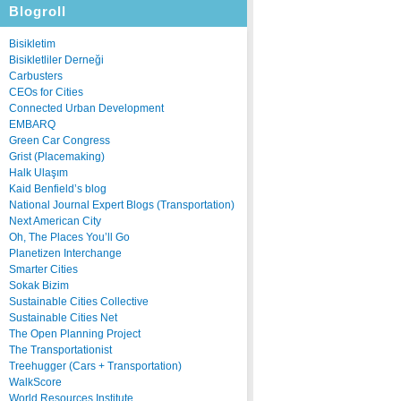
Blogroll
Bisikletim
Bisikletliler Derneği
Carbusters
CEOs for Cities
Connected Urban Development
EMBARQ
Green Car Congress
Grist (Placemaking)
Halk Ulaşım
Kaid Benfield’s blog
National Journal Expert Blogs (Transportation)
Next American City
Oh, The Places You’ll Go
Planetizen Interchange
Smarter Cities
Sokak Bizim
Sustainable Cities Collective
Sustainable Cities Net
The Open Planning Project
The Transportationist
Treehugger (Cars + Transportation)
WalkScore
World Resources Institute