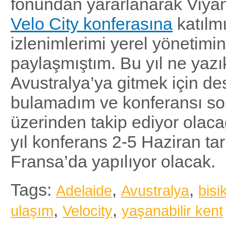
fonundan yararlanarak Viya
Velo City konferasına
katılm
izlenimlerimi yerel yönetimin 
paylaşmıştım. Bu yıl ne yazı
Avustralya’ya gitmek için de
bulamadım ve konferansı s
üzerinden takip ediyor olac
yıl konferans 2-5 Haziran tar
Fransa’da yapılıyor olacak.
Tags:
,
,
Adelaide
Avustralya
bisik
,
,
ulaşım
Velocity
yaşanabilir kent