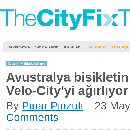
Hakkımızda
Siz de Yazın
Konular
TheCityFix
TheCityF
İletişim + Bilgilendirme
Avustralya bisikleti
Velo-City’yi ağırlıyor
By
Pınar Pinzuti
23 Ma
Comments