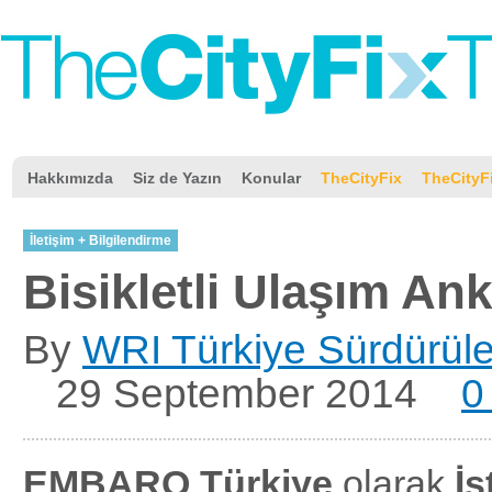
Hakkımızda
Siz de Yazın
Konular
TheCityFix
TheCityF
İletişim + Bilgilendirme
Bisikletli Ulaşım Ank
By
WRI Türkiye Sürdürüleb
29 September 2014
0
EMBARQ Türkiye
olarak
İs