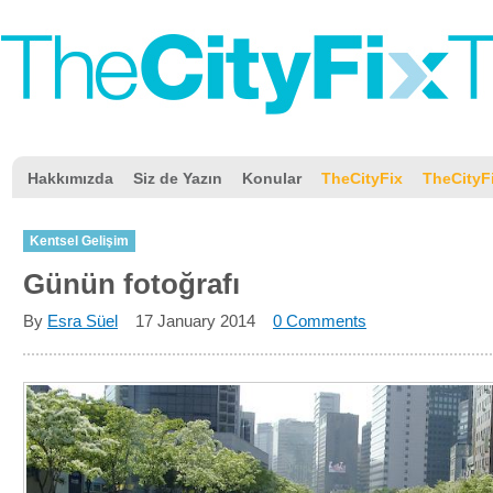
Hakkımızda
Siz de Yazın
Konular
TheCityFix
TheCityF
Kentsel Gelişim
Günün fotoğrafı
By
Esra Süel
17 January 2014
0 Comments