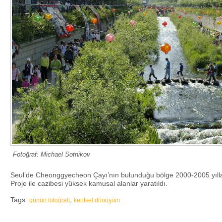
Fotoğraf: Michael Sotnikov
Seul’de Cheonggyecheon Çayı’nın bulunduğu bölge 2000-2005 yıllar
Proje ile cazibesi yüksek kamusal alanlar yaratıldı.
Tags:
,
günün fotoğrafı
kentsel dönüşüm