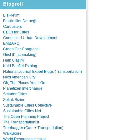
Blogroll
Bisikletim
Bisikletliler Derneği
Carbusters
CEOs for Cities
Connected Urban Development
EMBARQ
Green Car Congress
Grist (Placemaking)
Halk Ulaşım
Kaid Benfield’s blog
National Journal Expert Blogs (Transportation)
Next American City
Oh, The Places You’ll Go
Planetizen Interchange
Smarter Cities
Sokak Bizim
Sustainable Cities Collective
Sustainable Cities Net
The Open Planning Project
The Transportationist
Treehugger (Cars + Transportation)
WalkScore
World Resources Institute