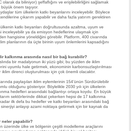
larak da biliniyor) şeffaflığını ve erişilebilirliğini sağlamak
na büyük önem taşıyor.
daşlar tüm ülkelerin katkı beyanlarını inceleyebilir. Böylece
kendilerine çıkarım yapabilir ve daha fazla yatırım gerektiren
i ülkenin katkı beyanları doğrultusunda azaltma, uyum ve
i inceleyebilir ya da emisyon hedeflerine ulaşmak için
erden hangisine yöneldiğini görebilir. Platform, 400 civarında
iklim planlarının da üçte birinin uyum önlemlerini kapsadığını
ilir kalkınma arasında nasıl bir bağ kurabilir?
 aslında bir madalyonun iki yüzü gibi; bu yüzden de iklim
flerini uyumlu hale getirmek, ekonominin karbonsuzlaştırılması
iklim direnci oluşturulması için çok önemli olacaktır.
arında paylaşılan iklim eylemlerinin 154’ünün Sürdürülebilir
lu olduğunu gösteriyor. Böylelikle 2030 yılı için ülkelerin
lkınma hedefleri arasındaki bağlantıyı ortaya koydu. En büyük
 tarım sektörlerinde dikkat çekerken hepsi de 17 kalkınma
kadar ilk defa bu hedefler ve katkı beyanları arasındaki bağ
 sinerjiyi anlayıp azami noktaya getirmek için bir kaynak da
r neler yapabilir?
n üzerinde ülke ve bölgenin çeşitli modelleme araçlarını