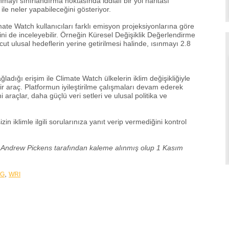
mayı sınırlandırma noktasında iddialı bir yol haritası
 ile neler yapabileceğini gösteriyor.
mate Watch kullanıcıları farklı emisyon projeksiyonlarına göre
ğini de inceleyebilir. Örneğin Küresel Değişiklik Değerlendirme
t ulusal hedeflerin yerine getirilmesi halinde, ısınmayı 2.8
ğladığı erişim ile Climate Watch ülkelerin iklim değişikliğiyle
r araç. Platformun iyileştirilme çalışmaları devam ederek
araçlar, daha güçlü veri setleri ve ulusal politika ve
in iklimle ilgili sorularınıza yanıt verip vermediğini kontrol
ve Andrew Pickens tarafından kaleme alınmış olup 1 Kasım
,
DG
WRI