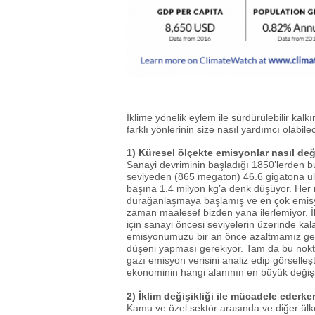
İklime yönelik eylem ile sürdürülebilir kal
farklı yönlerinin size nasıl yardımcı olabile
1) Küresel ölçekte emisyonlar nasıl de
Sanayi devriminin başladığı 1850’lerden bu
seviyeden (865 megaton) 46.6 gigatona ul
başına 1.4 milyon kg’a denk düşüyor. Her n
durağanlaşmaya başlamış ve en çok emisyo
zaman maalesef bizden yana ilerlemiyor. İ
için sanayi öncesi seviyelerin üzerinde kal
emisyonumuzu bir an önce azaltmamız gere
düşeni yapması gerekiyor. Tam da bu nokt
gazı emisyon verisini analiz edip görselleş
ekonominin hangi alanının en büyük değişik
2) İklim değişikliği ile mücadele ederke
Kamu ve özel sektör arasında ve diğer ülke