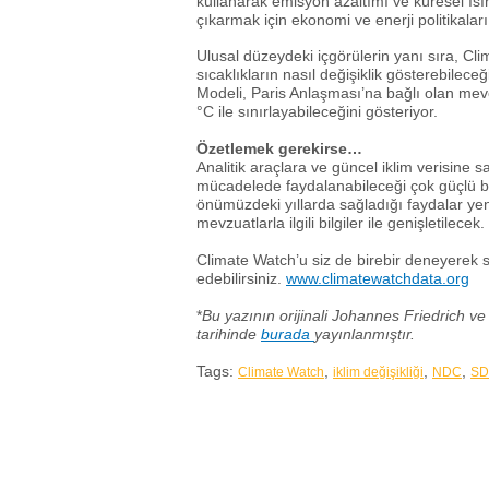
kullanarak emisyon azaltımı ve küresel ısın
çıkarmak için ekonomi ve enerji politikaları
Ulusal düzeydeki içgörülerin yanı sıra, Cli
sıcaklıkların nasıl değişiklik gösterebilece
Modeli, Paris Anlaşması’na bağlı olan mevcu
°C ile sınırlayabileceğini gösteriyor.
Özetlemek gerekirse…
Analitik araçlara ve güncel iklim verisine sa
mücadelede faydalanabileceği çok güçlü bi
önümüzdeki yıllarda sağladığı faydalar yeni 
mevzuatlarla ilgili bilgiler ile genişletilecek.
Climate Watch’u siz de birebir deneyerek siz
edebilirsiniz.
www.climatewatchdata.org
*
Bu yazının orijinali Johannes Friedrich 
tarihinde
burada
yayınlanmıştır.
Tags:
,
,
,
Climate Watch
iklim değişikliği
NDC
S