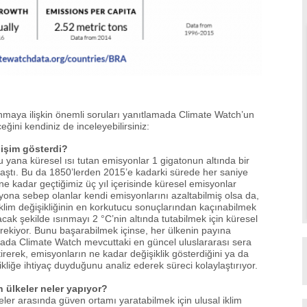
kınmaya ilişkin önemli soruları yanıtlamada Climate Watch’un
ceğini kendiniz de inceleyebilirsiniz:
ğişim gösterdi?
 yana küresel ısı tutan emisyonlar 1 gigatonun altında bir
aştı. Bu da 1850’lerden 2015’e kadarki sürede her saniye
e kadar geçtiğimiz üç yıl içerisinde küresel emisyonlar
na sebep olanlar kendi emisyonlarını azaltabilmiş olsa da,
klim değişikliğinin en korkutucu sonuçlarından kaçınabilmek
acak şekilde ısınmayı 2 °C’nin altında tutabilmek için küresel
kiyor. Bunu başarabilmek içinse, her ülkenin payına
ada Climate Watch mevcuttaki en güncel uluslararası sera
tirerek, emisyonların ne kadar değişiklik gösterdiğini ya da
liğe ihtiyaç duyduğunu analiz ederek süreci kolaylaştırıyor.
n ülkeler neler yapıyor?
ler arasında güven ortamı yaratabilmek için ulusal iklim