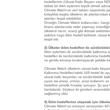
hedeflerinin (Ulusal Katkı Beyanı veya NDC o
iddialı bir iklim eylemini teşvik etmek adı
Climate Watch’un veri tabanı sayesinde pay
kolaylıkla başka ülkelerin de planlarından 
alanları tespit edebilirler.
Örneğin Climate Watch kullanıcıları, hang
finans alanlarında neler yapmayı önerdiğin
ülkelerin tarım, enerji gibi iktisadi sektörl
sektöre özgü iklim hedefi belirledi; ulusal 
tespit etti.
3) Ülkeler iklim hedefleri ile sürdürüleb
İklim eylemleri ile sürdürülebilir kalkınma
hedefleri ile sürdürülebilir kalkınma hede
ve geride kimseyi bırakmayacak şekilde bir 
Climate Watch ülkelerin ulusal katkı beyanl
Kalkınma Hedefleri’ndeki 169 hedef ile uyum
ulusal katkı beyanları ve sürdürülebilir ka
uyum ise enerji, orman, arazi kullanımı ve
hedefine yönelik fırsatlar sunuyor. Şu ana 
haritalandı; böylece iki gündem arasındaki
sağlanmış oldu.
4) İklim hedeflerine ulaşmak için ülkele
Climate Watch’un emisyon senaryoları 60’ı