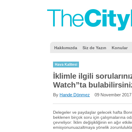
Hakkımızda
Siz de Yazın
Konular
Hava Kalitesi
İklimle ilgili soruları
Watch”ta bulabilirsini
By
Hande Dönmez
09 November 201
Delegeler ve paydaşlar gelecek hafta Bonn
beklenen birçok soru için çalışmalarına oda
çevreliyor: İklim değişikliğinin en ağır etki
emisyonunuazaltmaya yönelik zorunlulukları 