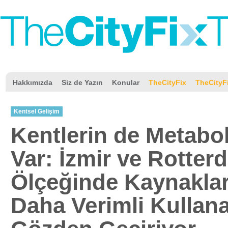
Hakkımızda
Siz de Yazın
Konular
TheCityFix
TheCityF
Kentsel Gelişim
Kentlerin de Metabo
Var: İzmir ve Rotter
Ölçeğinde Kaynaklar
Daha Verimli Kullan