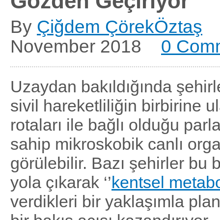
Gözden Geçiriyor
By
Çiğdem ÇörekÖztaş
November 2018
0 Com
Uzaydan bakıldığında şehirle
sivil hareketliliğin birbirine 
rotaları ile bağlı olduğu parl
sahip mikroskobik canlı orga
görülebilir. Bazı şehirler b
yola çıkarak ‘’
kentsel metabo
verdikleri bir yaklaşımla pl