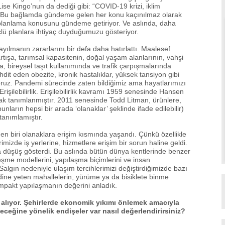
 Lise Kingo’nun da dediği gibi: “COVID-19 krizi, iklim
katı”. Bu bağlamda gündeme gelen her konu kaçınılmaz olarak
e planlama konusunu gündeme getiriyor. Ve aslında, daha
çlü planlara ihtiyaç duyduğumuzu gösteriyor.
yılmanın zararlarını bir defa daha hatırlattı. Maalesef
artışa, tarımsal kapasitenin, doğal yaşam alanlarının, vahşi
, bireysel taşıt kullanımında ve trafik çarpışmalarında
hdit eden obezite, kronik hastalıklar, yüksek tansiyon gibi
oruz. Pandemi sürecinde zaten bildiğimiz ama hayatlarımızı
Erişilebilirlik. Erişilebilirlik kavramı 1959 senesinde Hansen
arak tanımlanmıştır. 2011 senesinde Todd Litman, ürünlere,
unların hepsi bir arada ‘olanaklar’ şeklinde ifade edilebilir)
tanımlamıştır.
en biri olanaklara erişim kısmında yaşandı. Çünkü özellikle
imizde iş yerlerine, hizmetlere erişim bir sorun haline geldi.
a düşüş gösterdi. Bu aslında bütün dünya kentlerinde benzer
eşme modellerini, yapılaşma biçimlerini ve insan
gın nedeniyle ulaşım tercihlerimizi değiştirdiğimizde bazı
ine yeten mahallelerin, yürüme ya da bisiklete binme
mpakt yapılaşmanın değerini anladık.
alıyor. Şehirlerde ekonomik yıkımı önlemek amacıyla
ceğine yönelik endişeler var nasıl değerlendirirsiniz?