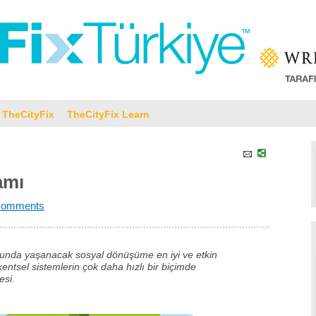
TheCityFix
TheCityFix Learn
amı
Comments
nda yaşanacak sosyal dönüşüme en iyi ve etkin
kentsel sistemlerin çok daha hızlı bir biçimde
esi.