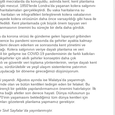
itli mecralarda da konuşuldu, aslında kent, kent planlama
 ilişki mevcut. 1850’lerde Londra’da yaşanan kolera salgınını
ritalamaları gerçekleştirdi. Bu vaka haritalarına su
haritaları ve infografikleri birleştirerek kolera vakalarının
sayede kolera virüsünün daha önce varsayıldığı gibi hava ile
eşfedildi. Kent planlamada çok büyük önem taşıyan veri
alanmasının önemini bu süreçte bir defa daha gördük.
a da korona virüsü ile gündeme gelen İspanyol gribinden
 bence bu pandemi sonrasında da şehirler ayakta kalmayı
demi devam ederken ve sonrasında kent yönetimi ve
ağı. Kolera salgınının veriye dayalı planlama ve veri
i bir gelişme ise COVID-19 pandemisinin de farklı katkıları
ehirler için akıllı şehirler konseptini daha çok
lı ve güvenilir veri toplama yöntemlerinin, veriye dayalı kent
sürdürülebilir ve yeşil ulaşım sistemlerine yatırımın
nuşulacağı bir döneme gireceğimizi düşünüyorum.
eti yaşandı. Ağustos ayında ise Malatya’da yaşanmıştı.
de olan ve bütün kentlileri tedirgin eden bir felaket. Bu
dirençli bir şekilde yapılandırmamızın önemini hatırlatıyor. İlk
una bağlı afetler son derece hayati. Dünya nüfusunun şu
0’inin yaşamasını beklediğimiz tüm dünya kentleri için
şımları gözeterek planlama yapmamız gerekiyor.
e Sivil Sayfalar’da yayınlanmıştır.