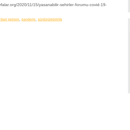
ayfalar.org/2020/11/15/yasanabilir-sehirler-forumu-covid-19-
,
,
ntsel gelişim
pandemi
sürdürülebilirlik