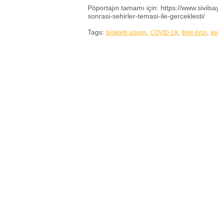
Pöportajın tamamı için: https://www.sivils
sonrasi-sehirler-temasi-ile-gerceklesti/
Tags:
,
,
,
bisikletli ulaşım
COVID-19
İklim Krizi
ke