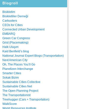
Blogroll
Bisikletim
Bisikletliler Derneği
Carbusters
CEOs for Cities
Connected Urban Development
EMBARQ
Green Car Congress
Grist (Placemaking)
Halk Ulaşım
Kaid Benfield’s blog
National Journal Expert Blogs (Transportation)
Next American City
Oh, The Places You’ll Go
Planetizen Interchange
Smarter Cities
Sokak Bizim
Sustainable Cities Collective
Sustainable Cities Net
The Open Planning Project
The Transportationist
Treehugger (Cars + Transportation)
WalkScore
World Resources Institute