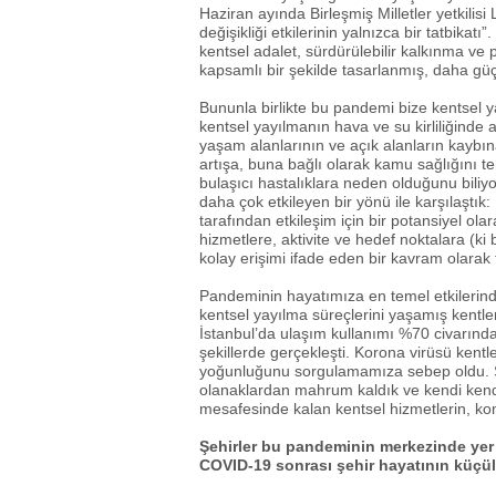
Haziran ayında Birleşmiş Milletler yetkilisi
değişikliği etkilerinin yalnızca bir tatbi
kentsel adalet, sürdürülebilir kalkınma v
kapsamlı bir şekilde tasarlanmış, daha gü
Bununla birlikte bu pandemi bize kentsel ya
kentsel yayılmanın hava ve su kirliliğinde 
yaşam alanlarının ve açık alanların kaybına
artışa, buna bağlı olarak kamu sağlığını te
bulaşıcı hastalıklara neden olduğunu biliy
daha çok etkileyen bir yönü ile karşılaştık: 
tarafından etkileşim için bir potansiyel ol
hizmetlere, aktivite ve hedef noktalara (ki b
kolay erişimi ifade eden bir kavram olarak 
Pandeminin hayatımıza en temel etkilerind
kentsel yayılma süreçlerini yaşamış kentler
İstanbul’da ulaşım kullanımı %70 civarınd
şekillerde gerçekleşti. Korona virüsü kentl
yoğunluğunu sorgulamamıza sebep oldu. Sal
olanaklardan mahrum kaldık ve kendi kend
mesafesinde kalan kentsel hizmetlerin, ko
Şehirler bu pandeminin merkezinde yer 
COVID-19 sonrası şehir hayatının küçüle