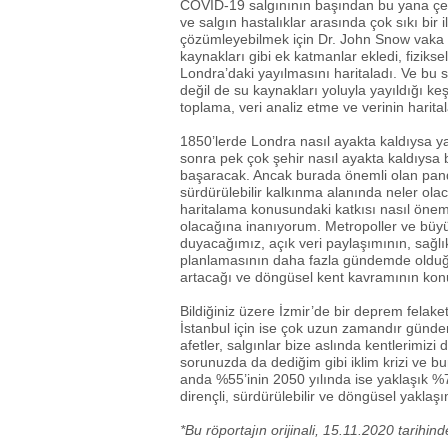
COVID-19 salgınının başından bu yana çeş
ve salgın hastalıklar arasında çok sıkı bir
çözümleyebilmek için Dr. John Snow vaka ha
kaynakları gibi ek katmanlar ekledi, fiziksel 
Londra’daki yayılmasını haritaladı. Ve bu 
değil de su kaynakları yoluyla yayıldığı k
toplama, veri analiz etme ve verinin harit
1850’lerde Londra nasıl ayakta kaldıysa y
sonra pek çok şehir nasıl ayakta kaldıysa
başaracak. Ancak burada önemli olan pan
sürdürülebilir kalkınma alanında neler olac
haritalama konusundaki katkısı nasıl öneml
olacağına inanıyorum. Metropoller ve büyükş
duyacağımız, açık veri paylaşımının, sağlık
planlamasının daha fazla gündemde olduğu, 
artacağı ve döngüsel kent kavramının ko
Bildiğiniz üzere İzmir’de bir deprem felak
İstanbul için ise çok uzun zamandır gündem
afetler, salgınlar bize aslında kentlerimizi 
sorunuzda da dediğim gibi iklim krizi ve b
anda %55’inin 2050 yılında ise yaklaşık %7
dirençli, sürdürülebilir ve döngüsel yakla
*Bu röportajın orijinali, 15.11.2020 tarihind