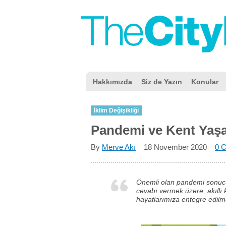
Hakkımızda
Siz de Yazın
Konular
İklim Değişikliği
Pandemi ve Kent Yaş
By
Merve Akı
18 November 2020
0 
Önemli olan pandemi sonucu
cevabı vermek üzere, akıllı 
hayatlarımıza entegre edilm