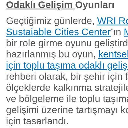
Odaklı Gelişim
Oyunları
Geçtiğimiz günlerde,
WRI Ro
Sustaiable Cities Center
’ın
M
bir role girme oyunu geliştir
hazırlanmış bu oyun,
kentsel
için toplu taşıma odaklı gel
rehberi olarak, bir şehir için f
ölçeklerde kalkınma stratejil
ve bölgeleme ile toplu taşım
gelişimi üzerine tartışmayı k
için tasarlandı.