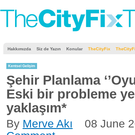
Hakkımızda
Siz de Yazın
Konular
TheCityFix
TheCityF
Kentsel Gelişim
Şehir Planlama ‘’Oyun
Eski bir probleme yen
yaklaşım*
By
Merve Akı
08 June 