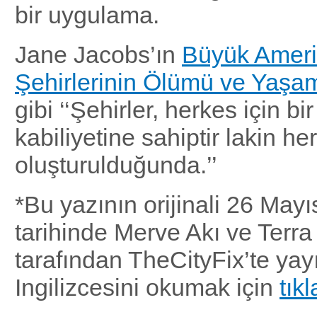
bir uygulama.
Jane Jacobs’ın
Büyük Amer
Şehirlerinin Ölümü ve Yaşa
gibi ‘‘Şehirler, herkes için b
kabiliyetine sahiptir lakin h
oluşturulduğunda.’’
*Bu yazının orijinali 26 May
tarihinde Merve Akı ve Terra 
tarafından TheCityFix’te yay
Ingilizcesini okumak için
tık