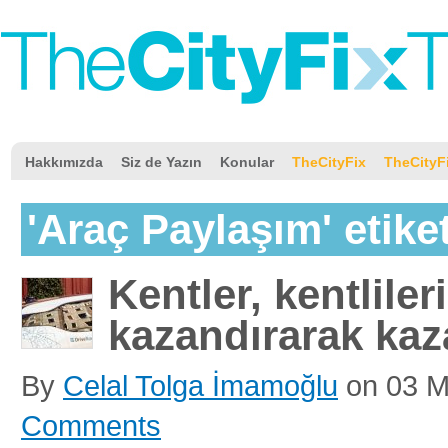
Hakkımızda
Siz de Yazın
Konular
TheCityFix
TheCityF
'Araç Paylaşım' etiket
Kentler, kentlileri
kazandırarak kaz
By
Celal Tolga İmamoğlu
on
03 M
Comments