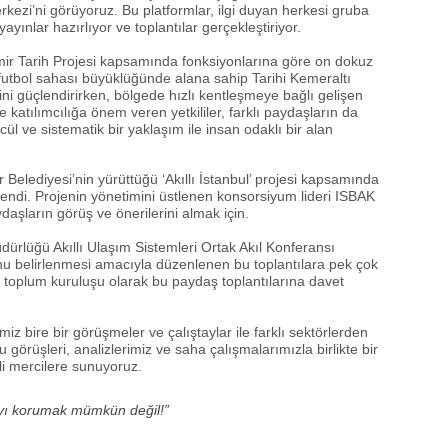
rkezi’ni görüyoruz. Bu platformlar, ilgi duyan herkesi gruba
ayınlar hazırlıyor ve toplantılar gerçekleştiriyor.
zmir Tarih Projesi kapsamında fonksiyonlarına göre on dokuz
li futbol sahası büyüklüğünde alana sahip Tarihi Kemeraltı
şkisini güçlendirirken, bölgede hızlı kentleşmeye bağlı gelişen
 katılımcılığa önem veren yetkililer, farklı paydaşların da
ül ve sistematik bir yaklaşım ile insan odaklı bir alan
Belediyesi’nin yürüttüğü ‘Akıllı İstanbul’ projesi kapsamında
lendi. Projenin yönetimini üstlenen konsorsiyum lideri ISBAK
aşların görüş ve önerilerini almak için.
dürlüğü Akıllı Ulaşım Sistemleri Ortak Akıl Konferansı
yonu belirlenmesi amacıyla düzenlenen bu toplantılara pek çok
vil toplum kuruluşu olarak bu paydaş toplantılarına davet
iz bire bir görüşmeler ve çalıştaylar ile farklı sektörlerden
u görüşleri, analizlerimiz ve saha çalışmalarımızla birlikte bir
li mercilere sunuyoruz.
yayı korumak mümkün değil!”