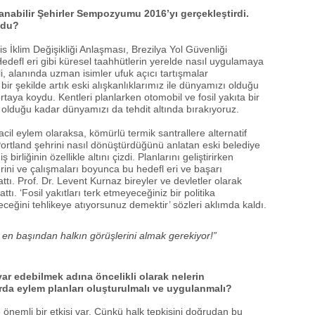
şanabilir Şehirler Sempozyumu 2016’yı gerçekleştirdi.
ldu?
ris İklim Değişikliği Anlaşması, Brezilya Yol Güvenliği
defl eri gibi küresel taahhütlerin yerelde nasıl uygulamaya
li, alanında uzman isimler ufuk açıcı tartışmalar
bir şekilde artık eski alışkanlıklarımız ile dünyamızı olduğu
ya koydu. Kentleri planlarken otomobil ve fosil yakıta bir
in olduğu kadar dünyamızı da tehdit altında bırakıyoruz.
acil eylem olaraksa, kömürlü termik santrallere alternatif
. Portland şehrini nasıl dönüştürdüğünü anlatan eski belediye
liğinin özellikle altını çizdi. Planlarını geliştirirken
erini ve çalışmaları boyunca bu hedefl eri ve başarı
attı. Prof. Dr. Levent Kurnaz bireyler ve devletler olarak
ttı. ‘Fosil yakıtları terk etmeyeceğiniz bir politika
eğini tehlikeye atıyorsunuz demektir’ sözleri aklımda kaldı.
, en başından halkın görüşlerini almak gerekiyor!”
var edebilmek adına öncelikli olarak nelerin
a eylem planları oluşturulmalı ve uygulanmalı?
önemli bir etkisi var. Çünkü halk tepkisini doğrudan bu