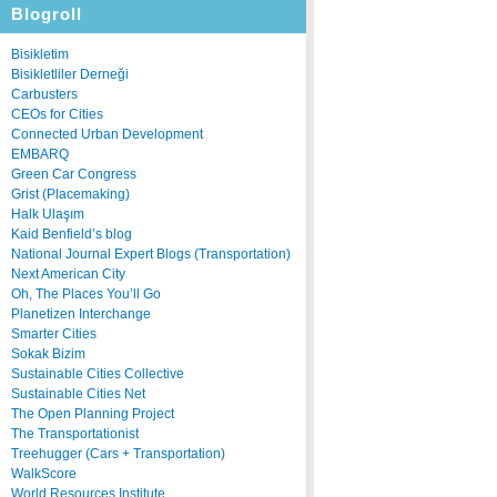
Blogroll
Bisikletim
Bisikletliler Derneği
Carbusters
CEOs for Cities
Connected Urban Development
EMBARQ
Green Car Congress
Grist (Placemaking)
Halk Ulaşım
Kaid Benfield’s blog
National Journal Expert Blogs (Transportation)
Next American City
Oh, The Places You’ll Go
Planetizen Interchange
Smarter Cities
Sokak Bizim
Sustainable Cities Collective
Sustainable Cities Net
The Open Planning Project
The Transportationist
Treehugger (Cars + Transportation)
WalkScore
World Resources Institute