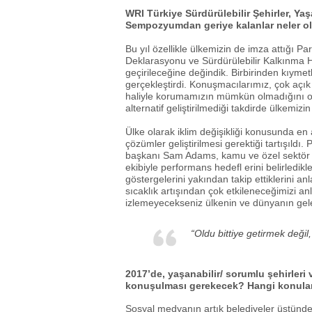
WRI Türkiye Sürdürülebilir Şehirler, Ya
Sempozyumdan geriye kalanlar neler o
Bu yıl özellikle ülkemizin de imza attığı Pa
Deklarasyonu ve Sürdürülebilir Kalkınma He
geçirileceğine değindik. Birbirinden kıymet
gerçekleştirdi. Konuşmacılarımız, çok açık 
haliyle korumamızın mümkün olmadığını orta
alternatif geliştirilmediği takdirde ülkemiz
Ülke olarak iklim değişikliği konusunda en 
çözümler geliştirilmesi gerektiği tartışıldı
başkanı Sam Adams, kamu ve özel sektör iş bir
ekibiyle performans hedefl erini belirledikl
göstergelerini yakından takip ettiklerini anl
sıcaklık artışından çok etkileneceğimizi anla
izlemeyecekseniz ülkenin ve dünyanın gelec
“Oldu bittiye getirmek değil
2017’de, yaşanabilir/ sorumlu şehirleri 
konuşulması gerekecek? Hangi konulard
Sosyal medyanın artık belediyeler üstünde 