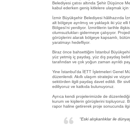
Belediyesi çatısı altında Şehir Düşünce Me
kabul ederken geniş kitlelere ulaşmak için y
İzmir Büyükşehir Belediyesi hâlihazırda İ
alt bölgeye ayrılmış ve yaklaşık iki yüz el
Bölgesi’ni yeniliyor. İzmirlilerin tarihle ili
olumsuzlukları gidermeye çalışıyor. Projede
görüşlerini alarak bölgeye kapsamlı, bütünc
yaratmayı hedefliyor.
Biraz önce bahsettiğim İstanbul Büyükşehir 
yüz yetmiş iç paydaş, yüz dış paydaş belir
tarafından ve çok yoğun zaman ayrıldı payd
Yine İstanbul’da İETT İşletmeleri Genel Mü
düzenlendi. Akıllı ulaşım stratejisi ve viz
sektörden ilgili paydaş davet edildi. Bir si
ediliyoruz ve katkıda bulunuyoruz.
Ayrıca kendi projelerimizde de düzenlediğim
kurum ve kişilerin görüşlerini topluyoruz. B
rapor haline getirerek proje sonucunda ilgi
“Eski alışkanlıklar ile dün