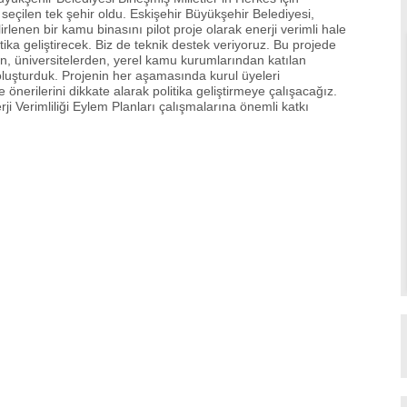
 seçilen tek şehir oldu. Eskişehir Büyükşehir Belediyesi,
enen bir kamu binasını pilot proje olarak enerji verimli hale
tika geliştirecek. Biz de teknik destek veriyoruz. Bu projede
an, üniversitelerden, yerel kamu kurumlarından katılan
oluşturduk. Projenin her aşamasında kurul üyeleri
e önerilerini dikkate alarak politika geliştirmeye çalışacağız.
ji Verimliliği Eylem Planları çalışmalarına önemli katkı