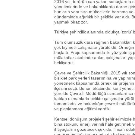
2016 yılı, terörün can yakan sonuçlarına s
yönetimlerinde ve bakanlıklarda darbe giriş
bunların yanı sıra mültecilerin barınma ve 
gündeminde ağırlıklı bir şekilde yer aldı. 
yapmak biraz zor.
Türkiye şehircilik alanında oldukça ‘zorlu’ 
Tüm olumsuzluklara rağmen bakanlıklar, ken
çok kıymetli çalışmalar yürütüldü. Örneğin İ
başlattı. Proje kapsamında iki yüz yetmiş 
mülakatlar akabinde anket çalışmaları yapı
bekliyoruz.
Çevre ve Şehircilik Bakanlığı, 2015 yılı sonu
bisiklet park yerleri tasarımına ve yapımına
yönetmelik kapsamında örnek bir projenin 
ilçesini seçti. Bunun akabinde, kent yönetim
yerelde Çevre İl Müdürlüğü uzmanlarınca 
katılan uzmanlarla birlikte çalışmalar yürüt
tamamladık ve bakanlığın çevre il müdürlük
ve planlanması eğitimi verdik.
Kentsel dönüşüm projeleri şehirlerimizde
bina stokunu enerji verimli hale getirmek v
ihtiyaçlarını gözetecek şekilde, ‘insan odak
enerji verimliliği konusunda da Eskişehir B