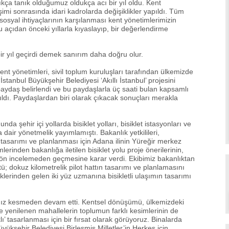
ıkça tanık olduğumuz oldukça acı bir yıl oldu. Kent
imi sonrasında idari kadrolarda değişiklikler yapıldı. Tüm
sosyal ihtiyaçlarının karşılanması kent yönetimlerimizin
Bu açıdan önceki yıllarla kıyaslayıp, bir değerlendirme
bir yıl geçirdi demek sanırım daha doğru olur.
t yönetimleri, sivil toplum kuruluşları tarafından ülkemizde
stanbul Büyükşehir Belediyesi ‘Akıllı İstanbul’ projesini
paydaş belirlendi ve bu paydaşlarla üç saati bulan kapsamlı
ldı. Paydaşlardan biri olarak çıkacak sonuçları merakla
nda şehir içi yollarda bisiklet yolları, bisiklet istasyonları ve
 dair yönetmelik yayımlamıştı. Bakanlık yetkilileri,
tasarımı ve planlanması için Adana ilinin Yüreğir merkez
lerinden bakanlığa iletilen bisiklet yolu proje önerilerinin,
ön incelemeden geçmesine karar verdi. Ekibimiz bakanlıktan
tü; dokuz kilometrelik pilot hattın tasarımı ve planlamasını
lerinden gelen iki yüz uzmanına bisikletli ulaşımın tasarımı
 hız kesmeden devam etti. Kentsel dönüşümü, ülkemizdeki
e yenilenen mahallelerin toplumun farklı kesimlerinin de
lı’ tasarlanması için bir fırsat olarak görüyoruz. Binalarda
üyükşehir Belediyesi Birleşmiş Milletler’in Herkes için