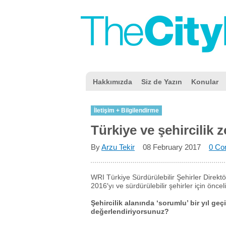
Hakkımızda
Siz de Yazın
Konular
İletişim + Bilgilendirme
Türkiye ve şehircilik zo
By
Arzu Tekir
08 February 2017
0 Co
WRI Türkiye Sürdürülebilir Şehirler Direktör
2016′yı ve sürdürülebilir şehirler için öncel
Şehircilik alanında ‘sorumlu’ bir yıl geç
değerlendiriyorsunuz?