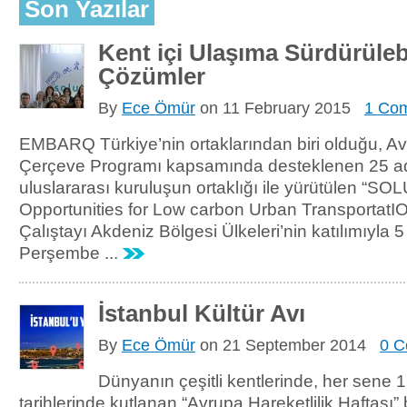
Son Yazılar
Kent içi Ulaşıma Sürdürülebi
Çözümler
By
Ece Ömür
on
11 February 2015
1 Co
EMBARQ Türkiye’nin ortaklarından biri olduğu, A
Çerçeve Programı kapsamında desteklenen 25 ad
uluslararası kuruluşun ortaklığı ile yürütülen “S
Opportunities for Low carbon Urban TransportatI
Çalıştayı Akdeniz Bölgesi Ülkeleri’nin katılımıyla
Perşembe ...
İstanbul Kültür Avı
By
Ece Ömür
on
21 September 2014
0 
Dünyanın çeşitli kentlerinde, her sene 1
tarihlerinde kutlanan “Avrupa Hareketlilik Haftası