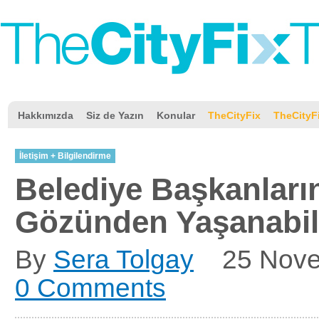
Hakkımızda
Siz de Yazın
Konular
TheCityFix
TheCityF
İletişim + Bilgilendirme
Belediye Başkanları
Gözünden Yaşanabili
By
Sera Tolgay
25 Nov
0 Comments