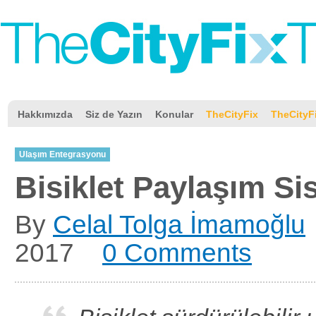
Hakkımızda
Siz de Yazın
Konular
TheCityFix
TheCityF
Ulaşım Entegrasyonu
Bisiklet Paylaşım Si
By
Celal Tolga İmamoğlu
2017
0 Comments