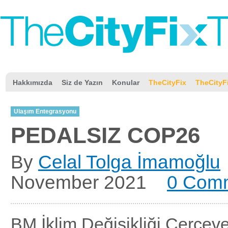
Hakkımızda
Siz de Yazın
Konular
TheCityFix
TheCityF
Ulaşım Entegrasyonu
PEDALSIZ COP26
By
Celal Tolga İmamoğlu
November 2021
0 Com
BM İklim Değişikliği Çerçev