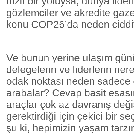
hızlı bir yoluysa, dünya liderl
gözlemciler ve akredite gazet
konu COP26’da neden ciddiy
Ve bunun yerine ulaşım gü
delegelerin ve liderlerin ner
odak noktası neden sadece el
arabalar? Cevap basit esasın
araçlar çok az davranış değiş
gerektirdiği için çekici bir 
şu ki, hepimizin yaşam tarz